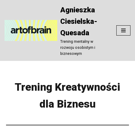
Agnieszka
Przejdź
Ciesielska-
do
treści
Quesada
Trening mentalny w
rozwoju osobistym i
biznesowym
Trening Kreatywności
dla Biznesu