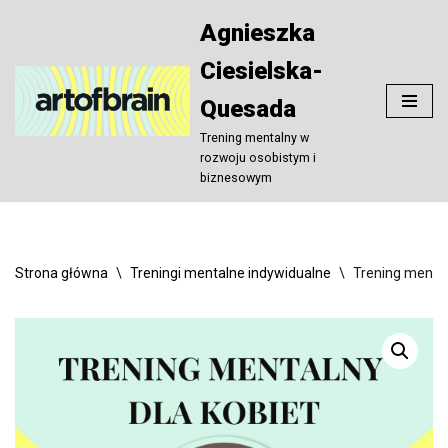
Agnieszka
Przejdź
Ciesielska-
do
treści
Quesada
Trening mentalny w
rozwoju osobistym i
biznesowym
Strona główna
\
Treningi mentalne indywidualne
\
Trening mental