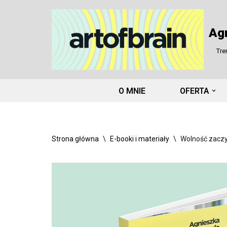
Przejdź
Ag
do
Tre
treści
O MNIE
OFERTA
Strona główna
\
E-booki i materiały
\
Wolność zaczyn