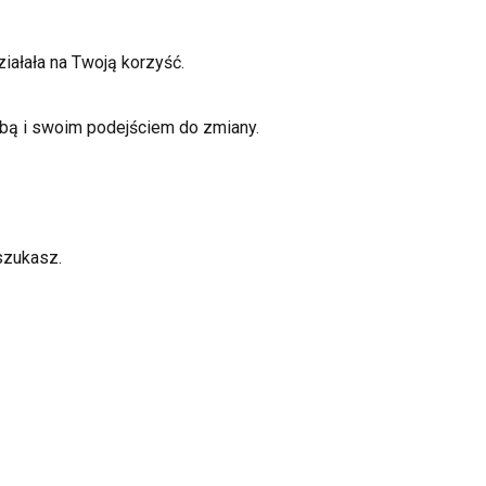
ziałała na Twoją korzyść.
obą i swoim podejściem do zmiany.
szukasz.