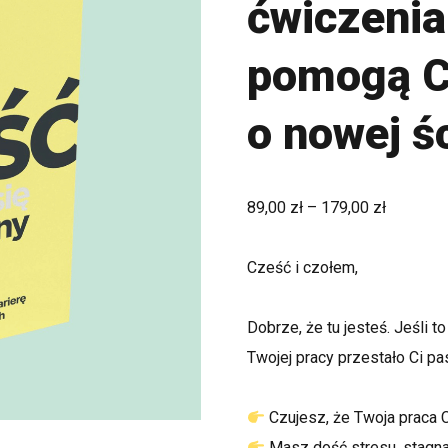
ćwiczenia
pomogą Ci
o nowej śc
89,00
zł
–
179,00
zł
Cześć i czołem,
Dobrze, że tu jesteś. Jeśli 
Twojej pracy przestało Ci p
Czujesz, że Twoja praca Ci
Masz dość stresu, stagnac