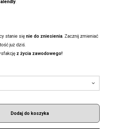
alendly
.
cy stanie się
nie do zniesienia
. Zacznij zmieniać
 rzeczywistość już dziś.
tysfakcję
z życia zawodowego!
Dodaj do koszyka