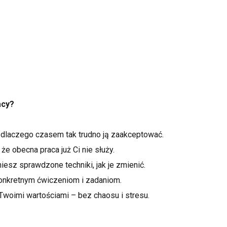
acy?
any i dowiesz się, dlaczego czasem 
ać pierwsze sygnały, że obecna 
przekonania i dostaniesz sprawdzone
a do działania dzięki konkretnym
woimi wartościami – bez chaosu i stresu.