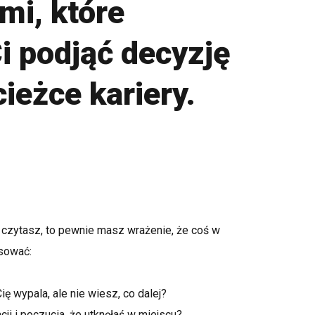
mi, które
 podjąć decyzję
ieżce kariery.
to czytasz, to pewnie masz wrażenie, że coś w
asować:
ę wypala, ale nie wiesz, co dalej?
ji i poczucia, że utknęłaś w miejscu?